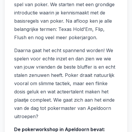
spel van poker. We starten met een grondige
introductie waarin je kennismaakt met de
basisregels van poker. Na afloop ken je alle
belangrijke termen: Texas Hold'Em, Flip,
Flush en nog veel meer pokerjargon.
Daarna gaat het echt spannend worden! We
spelen voor echte inzet en dan zien we wie
van jouw vrienden de beste bluffer is en echt
stalen zenuwen heeft. Poker draait natuurlijk
vooral om slimme tactiek, maar een flinke
dosis geluk en wat acteertalent maken het
plaatje compleet. Wie gaat zich aan het einde
van de dag tot pokermaster van Apeldoorn
uitroepen?
De pokerworkshop in Apeldoorn bevat: