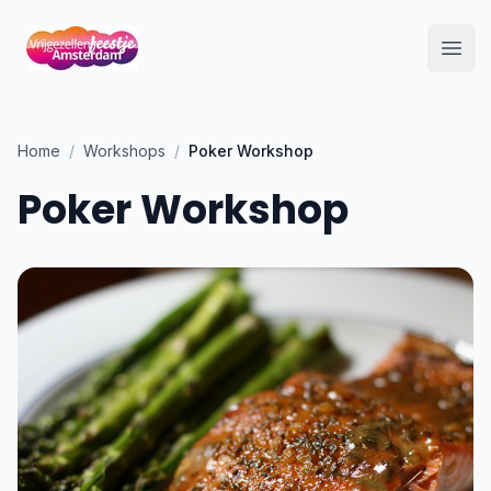
Open
Home
/
Workshops
/
Poker Workshop
Poker Workshop