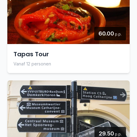
60.00
p.p.
Tapas Tour
Vanaf 12 personen
29.50
p.p.