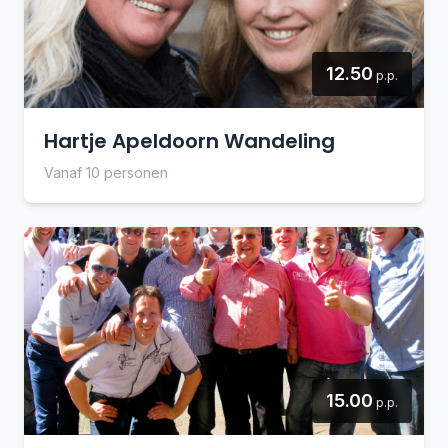
12.50
p.p.
Hartje Apeldoorn Wandeling
Vanaf 10 personen
15.00
p.p.