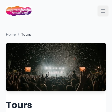
Open
Home
/
Tours
Tours